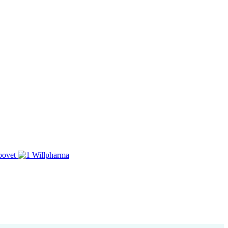
oovet
Willpharma