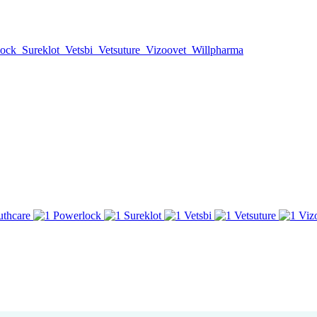
lock
Sureklot
Vetsbi
Vetsuture
Vizoovet
Willpharma
thcare
Powerlock
Sureklot
Vetsbi
Vetsuture
Viz