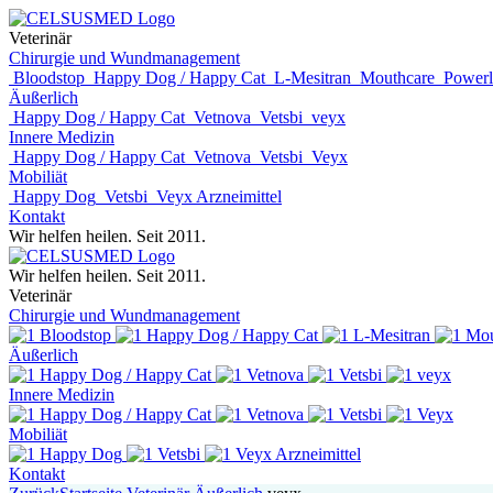
Veterinär
Chirurgie und Wundmanagement
Bloodstop
Happy Dog / Happy Cat
L-Mesitran
Mouthcare
Power
Äußerlich
Happy Dog / Happy Cat
Vetnova
Vetsbi
veyx
Innere Medizin
Happy Dog / Happy Cat
Vetnova
Vetsbi
Veyx
Mobiliät
Happy Dog
Vetsbi
Veyx Arzneimittel
Kontakt
Wir helfen heilen. Seit 2011.
Wir helfen heilen. Seit 2011.
Veterinär
Chirurgie und Wundmanagement
Bloodstop
Happy Dog / Happy Cat
L-Mesitran
Mou
Äußerlich
Happy Dog / Happy Cat
Vetnova
Vetsbi
veyx
Innere Medizin
Happy Dog / Happy Cat
Vetnova
Vetsbi
Veyx
Mobiliät
Happy Dog
Vetsbi
Veyx Arzneimittel
Kontakt