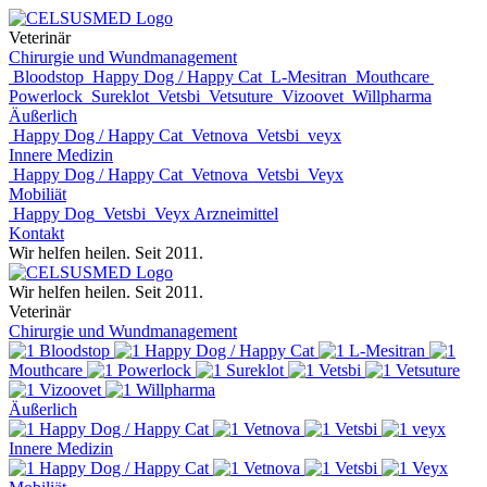
Veterinär
Chirurgie und Wundmanagement
Bloodstop
Happy Dog / Happy Cat
L-Mesitran
Mouthcare
Powerlock
Sureklot
Vetsbi
Vetsuture
Vizoovet
Willpharma
Äußerlich
Happy Dog / Happy Cat
Vetnova
Vetsbi
veyx
Innere Medizin
Happy Dog / Happy Cat
Vetnova
Vetsbi
Veyx
Mobiliät
Happy Dog
Vetsbi
Veyx Arzneimittel
Kontakt
Wir helfen heilen. Seit 2011.
Wir helfen heilen. Seit 2011.
Veterinär
Chirurgie und Wundmanagement
Bloodstop
Happy Dog / Happy Cat
L-Mesitran
Mouthcare
Powerlock
Sureklot
Vetsbi
Vetsuture
Vizoovet
Willpharma
Äußerlich
Happy Dog / Happy Cat
Vetnova
Vetsbi
veyx
Innere Medizin
Happy Dog / Happy Cat
Vetnova
Vetsbi
Veyx